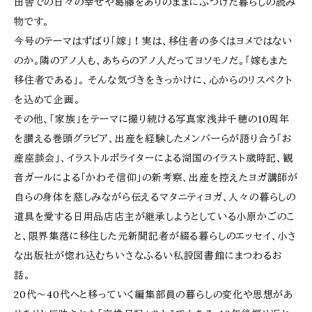
田舎での日々の幸せや葛藤をありのままにぶつけた暮らしの読み
物です。
今号のテーマはずばり「嫁」！実は、移住者の多くはヨメではない
のか。隣のアノ人も、あちらのアノ人だってヨソモノだ。「嫁もまた
移住者である」。 そんな気づきをきっかけに、心からのリスペクト
を込めて企画。
その他、「家族」をテーマに撮り続ける写真家浅井千穂の10周年
を讃える巻頭グラビア、出産を経験したメンバーらが語り合う「お
産座談会」、イラストルポライターによる湖国のイラスト歳時記、観
音ガールによる「かわそ信仰」の新考察、出産を控えたヨガ講師が
自らの身体を慈しみながら伝えるマタニティヨガ、人々の暮らしの
道具を愛する日用品店店主が継承しようとしている小原かごのこ
と、限界集落に移住した元新聞記者が綴る暮らしのエッセイ、小さ
な出版社が惚れ込むちいさなふるい私設図書館にまつわるお
話。
20代～40代へと移っていく編集部員の暮らしの変化や思想があ