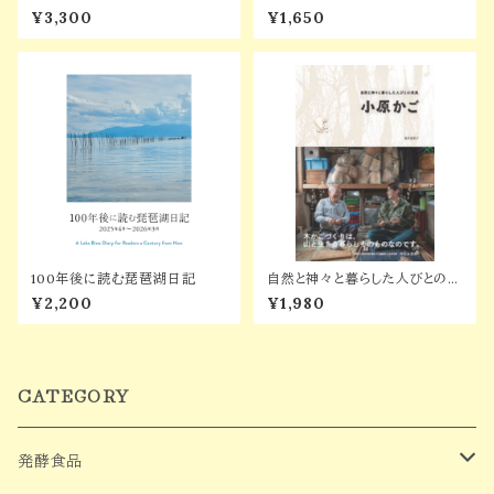
になった王子」
くするのが 福祉のミッションだ
¥3,300
¥1,650
ろ？～
100年後に読む琵琶湖日記
自然と神々と暮らした人びとの民
具 小原かご
¥2,200
¥1,980
CATEGORY
発酵食品