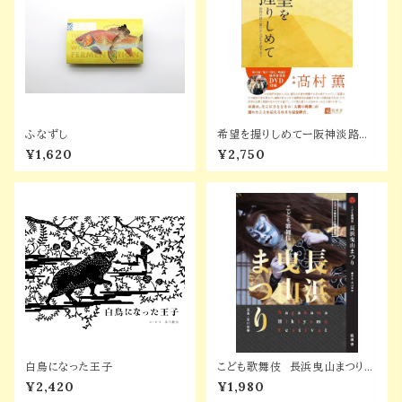
ふなずし
希望を握りしめてー阪神淡路大
震災から２５年を語りあうー
¥1,620
¥2,750
白鳥になった王子
こども歌舞伎 長浜曳山まつり／
写真・吉川宏暉
¥2,420
¥1,980