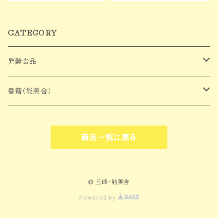
CATEGORY
発酵食品
なれ鮨
書籍（能美舎）
へしこ
書籍関連
商品一覧に戻る
麹・糠
© 丘峰・能美舎
Powered by