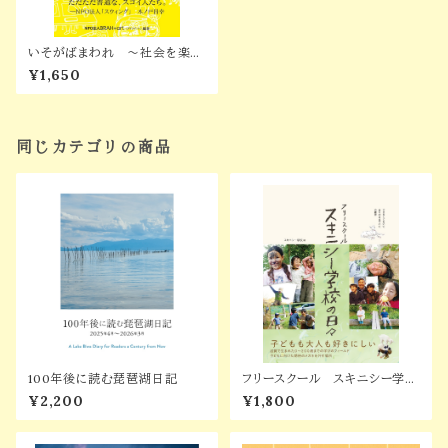
いそがばまわれ ～社会を楽し
くするのが 福祉のミッションだ
¥1,650
ろ？～
同じカテゴリの商品
100年後に読む琵琶湖日記
フリースクール スキニシー学校
の日々
¥2,200
¥1,800