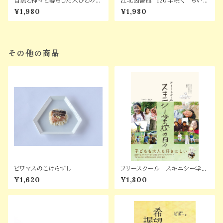
自然と神々と暮らした人びとの民
江北図書館 120年続く ちいさ
具 小原かご
なふるい私設図書館
¥1,980
¥1,980
その他の商品
ビワマスのこけらずし
フリースクール スキニシー学校
の日々
¥1,620
¥1,800